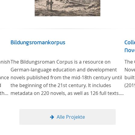
Bildungsromankorpus
Coll
Nove
anish
The Bildungsroman Corpus is a resource on
The 
German-language education and development
Nove
ance
novels published from the mid-18th century until
buil
d
the beginning of the 21st century. It includes
(201
 the
metadata on 220 novels, as well as 126 full texts.
lar
The corpus was compiled based on secondary
literature and incorporates the Backfischroman
(or "teenage girl novel") genre a subcategory of
Alle Projekte
the Bildungsroman.