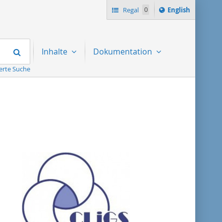
Switch
Regal
0
English
language
to
Suchen
Inhalte
Dokumentation
erte Suche