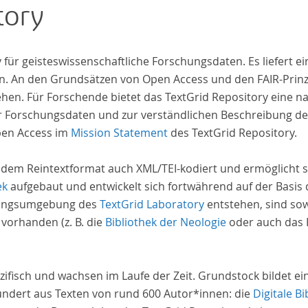
tory
iv für geisteswissenschaftliche Forschungsdaten. Es liefert
. An den Grundsätzen von Open Access und den FAIR-Prinzi
hen. Für Forschende bietet das TextGrid Repository eine na
hrer Forschungsdaten und zur verständlichen Beschreibung d
pen Access im
Mission Statement
des TextGrid Repository.
 dem Reintextformat auch XML/TEI-kodiert und ermöglicht s
ek
aufgebaut und entwickelt sich fortwährend auf der Basis
schungsumgebung des
TextGrid Laboratory
entstehen, sind sow
 vorhanden (z. B. die
Bibliothek der Neologie
oder auch das P
zifisch und wachsen im Laufe der Zeit. Grundstock bildet e
undert aus Texten von rund 600 Autor*innen: die
Digitale Bi