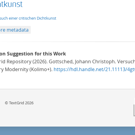
htkunst
t/tg.edition+tg.aggregation+xml
such einer critischen Dichtkunst
re metadata
ion Suggestion for this Work
id Repository (2026). Gottsched, Johann Christoph. Versuch
ary Modernity (Kolimo+).
https://hdl.handle.net/21.11113/4gt
© TextGrid 2026