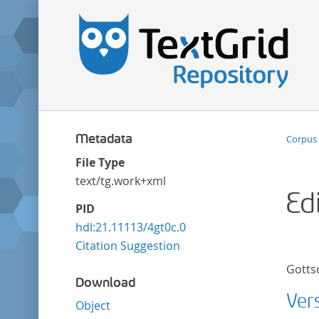
Metadata
Corpus 
File Type
text/tg.work+xml
Ed
PID
hdl:21.11113/4gt0c.0
Citation Suggestion
Gotts
Download
Vers
Object