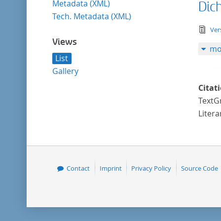
Metadata (XML)
Dic
Tech. Metadata (XML)
tex
Ver
Views
mo
List
Gallery
Citat
TextGr
Liter
Contact
Imprint
Privacy Policy
Source Code