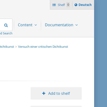
Sprache
Shelf
0
Deutsch
ï¿½ndern
nach
Search
Content
Documentation
d Search
 Dichtkunst
Versuch einer critischen Dichtkunst
Add to shelf