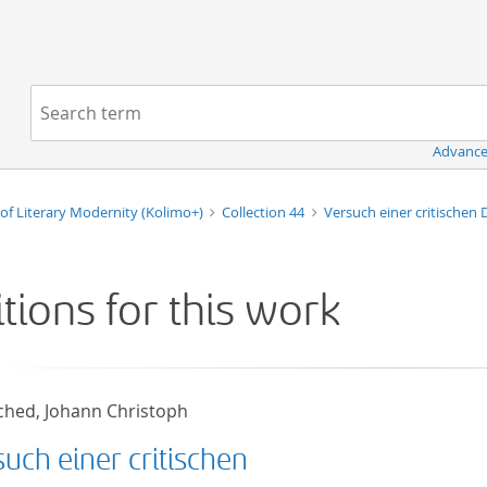
Navigation
Search term:
Advance
of Literary Modernity (Kolimo+)
Collection 44
Versuch einer critischen
itions for this work
ched, Johann Christoph
uch einer critischen