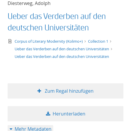
Diesterweg, Adolph
Titel aufsteigend
Ueber das Verderben auf den
Titel absteigend
deutschen Universitäten
Format aufsteigend
text/xml
Corpus of Literary Modernity (Kolimo+)
Collection 1
Ueber das Verderben auf den deutschen Universitäten
Format absteigend
Ueber das Verderben auf den deutschen Universitäten
Publikationsdatum a
Publikationsdatum a
Zum Regal hinzufügen
10
Herunterladen
20
Mehr Metadaten