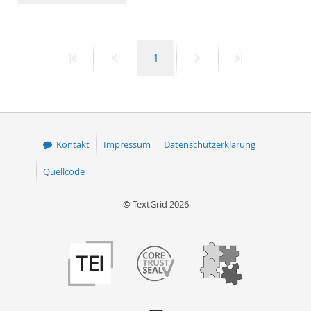
50
Erste
Vorherige
Seite
Nächste
Letzte
1
Seite
Seite
Seite
Seite
Kontakt
Impressum
Datenschutzerklärung
Quellcode
© TextGrid 2026