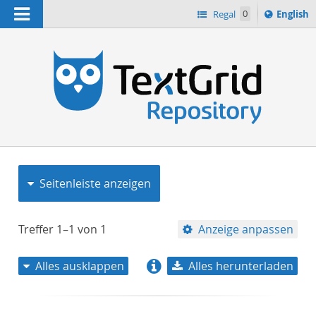
Navigation
Switch
Regal
0
English
languag
to
n
Seitenleiste anzeigen
Treffer
1–1
von
1
Anzeige anpassen
Alles ausklappen
Alles herunterladen
Relevanz