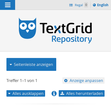
Navigation
Switch
Regal
0
English
languag
to
n
Seitenleiste anzeigen
Treffer
1–1
von
1
Anzeige anpassen
Alles ausklappen
Alles herunterladen
Relevanz