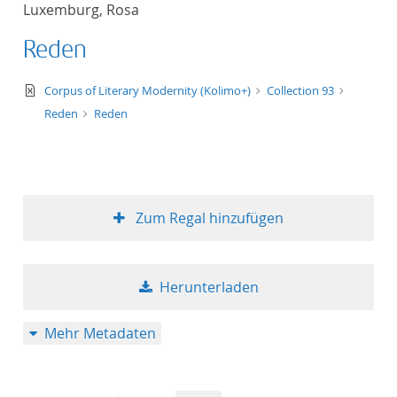
Luxemburg, Rosa
Titel aufsteigend
Reden
Titel absteigend
text/xml
Corpus of Literary Modernity (Kolimo+)
Collection 93
Format aufsteigend
Reden
Reden
Format absteigend
Publikationsdatum a
Zum Regal hinzufügen
Publikationsdatum a
Herunterladen
10
Mehr Metadaten
20