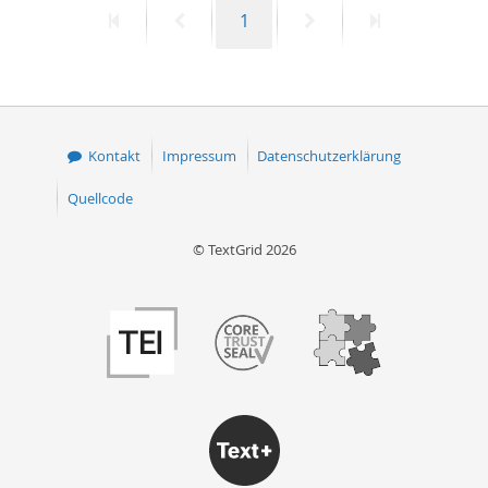
Erste
Vorherige
Seite
Nächste
Letzte
1
50
Seite
Seite
Seite
Seite
Kontakt
Impressum
Datenschutzerklärung
Quellcode
© TextGrid 2026