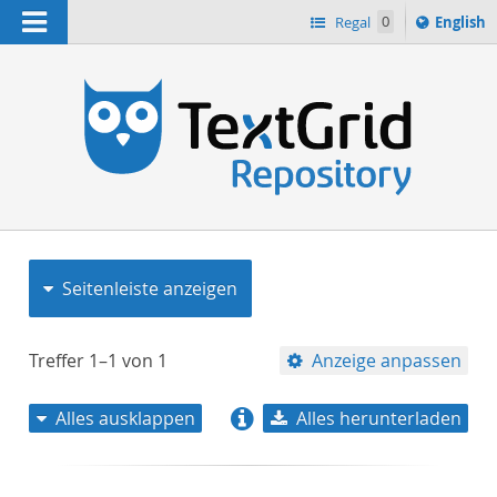
Navigation
Switch
Regal
0
English
languag
to
n
Seitenleiste anzeigen
Treffer
1–1
von
1
Anzeige anpassen
Alles ausklappen
Alles herunterladen
Relevanz