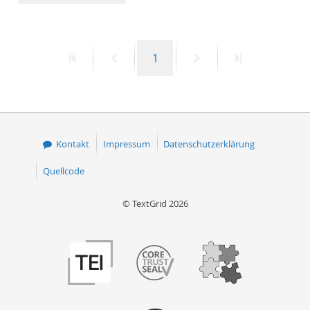
50
Erste
Vorherige
Seite
Nächste
Letzte
1
Seite
Seite
Seite
Seite
Kontakt
Impressum
Datenschutzerklärung
Quellcode
© TextGrid 2026