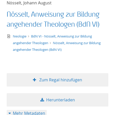
Nösselt, Johann August
Titel aufsteigend
Nösselt, Anweisung zur Bildung
Titel absteigend
angehender Theologen (BdN VI)
Format aufsteigend
text/xml
Neologie
BdN VI - Nösselt, Anweisung zur Bildung
angehender Theologen
Nösselt, Anweisung zur Bildung
Format absteigend
angehender Theologen (BdN VI)
Publikationsdatum a
Publikationsdatum a
Zum Regal hinzufügen
10
Herunterladen
20
Mehr Metadaten