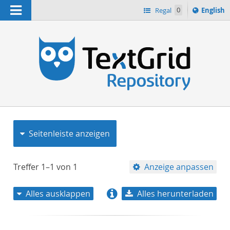
Navigation
Switch
Regal
0
English
languag
to
n
Seitenleiste anzeigen
Treffer
1–1
von
1
Anzeige anpassen
Alles ausklappen
Alles herunterladen
Relevanz