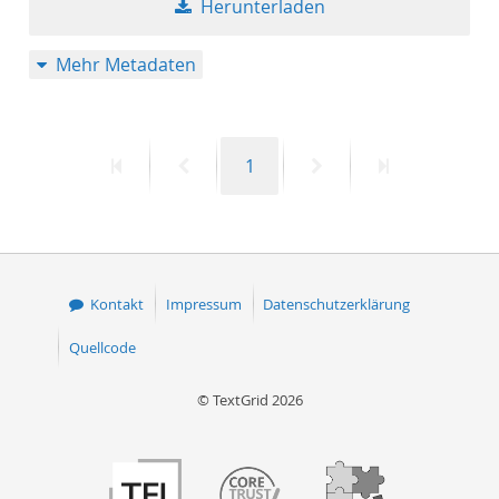
Herunterladen
50
Mehr Metadaten
Erste
Vorherige
Seite
Nächste
Letzte
1
Seite
Seite
Seite
Seite
Kontakt
Impressum
Datenschutzerklärung
Quellcode
© TextGrid 2026