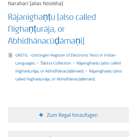
Narahari [alias Nṛsiṃha]
Titel aufsteigend
Rājanighaṇṭu [also called
Titel absteigend
Nighaṇṭurāja, or
Format aufsteigend
Abhidhānacūḍāmaṇi]
Format absteigend
text/xml
GRETIL - Göttingen Register of Electronic Texts in Indian
Languages
Śāstra Collection
Rājanighaṇṭu [also called
Publikationsdatum a
Nighaṇṭurāja, or Abhidhānacūḍāmaṇi]
Rājanighaṇṭu [also
called Nighaṇṭurāja, or Abhidhānacūḍāmaṇi]
Publikationsdatum a
10
Zum Regal hinzufügen
20