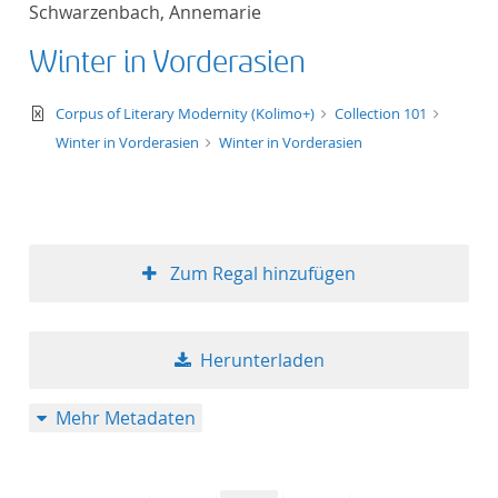
Schwarzenbach, Annemarie
Titel aufsteigend
Winter in Vorderasien
Titel absteigend
text/xml
Corpus of Literary Modernity (Kolimo+)
Collection 101
Format aufsteigend
Winter in Vorderasien
Winter in Vorderasien
Format absteigend
Publikationsdatum a
Zum Regal hinzufügen
Publikationsdatum a
Herunterladen
10
Mehr Metadaten
20