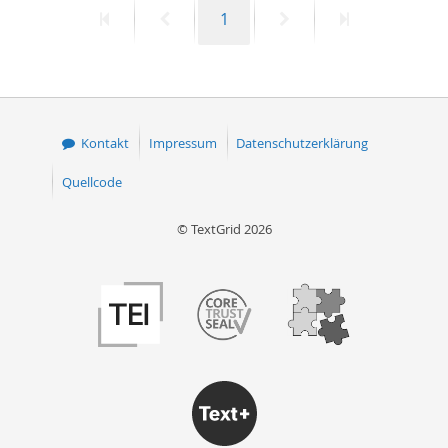
Erste
Vorherige
Seite
Nächste
Letzte
1
50
Seite
Seite
Seite
Seite
Kontakt
Impressum
Datenschutzerklärung
Quellcode
© TextGrid 2026