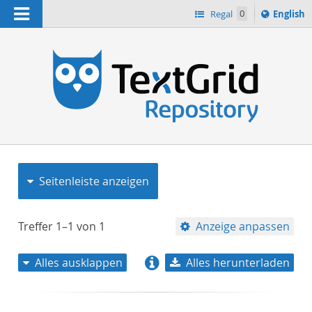
Navigation
Switch
Regal
0
English
languag
to
n
Seitenleiste anzeigen
Treffer
1–1
von
1
Anzeige anpassen
Alles ausklappen
Alles herunterladen
Relevanz