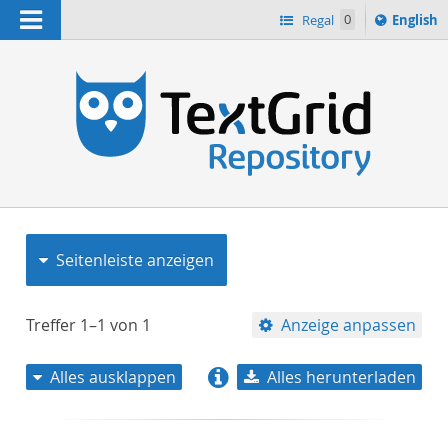
Navigation
Switch
Regal
0
English
languag
to
n
Seitenleiste anzeigen
Treffer
1–1
von
1
Anzeige anpassen
Alles ausklappen
Alles herunterladen
Relevanz