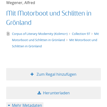
Wegener, Alfred
Titel aufsteigend
Mit Motorboot und Schlitten in
Titel absteigend
Grönland
Format aufsteigend
text/xml
Corpus of Literary Modernity (Kolimo+)
Collection 97
Mit
Motorboot und Schlitten in Grönland
Mit Motorboot und
Format absteigend
Schlitten in Grönland
Publikationsdatum a
Publikationsdatum a
Zum Regal hinzufügen
10
Herunterladen
20
Mehr Metadaten