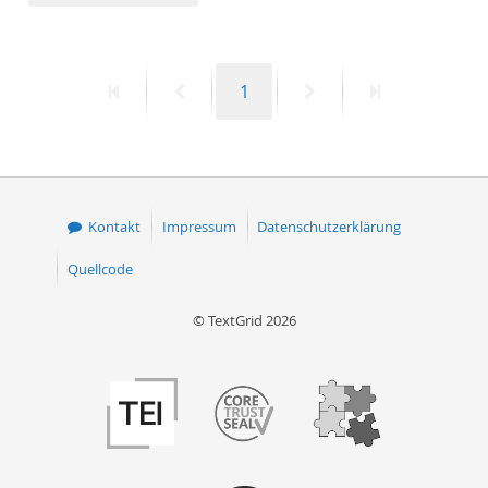
50
Erste
Vorherige
Seite
Nächste
Letzte
1
Seite
Seite
Seite
Seite
Kontakt
Impressum
Datenschutzerklärung
Quellcode
© TextGrid 2026