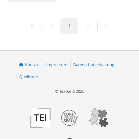
50
Erste
Vorherige
Seite
Nächste
Letzte
1
Seite
Seite
Seite
Seite
Kontakt
Impressum
Datenschutzerklärung
Quellcode
© TextGrid 2026