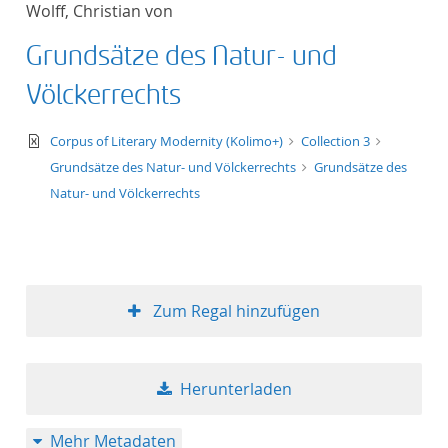
Wolff, Christian von
Titel aufsteigend
Grundsätze des Natur- und
Titel absteigend
Völckerrechts
Format aufsteigend
text/xml
Corpus of Literary Modernity (Kolimo+)
Collection 3
Grundsätze des Natur- und Völckerrechts
Grundsätze des
Format absteigend
Natur- und Völckerrechts
Publikationsdatum a
Publikationsdatum a
Zum Regal hinzufügen
10
Herunterladen
20
Mehr Metadaten