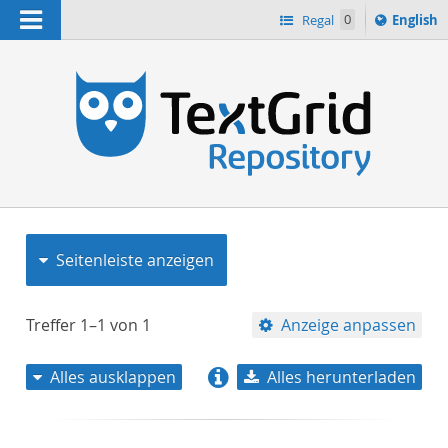
Navigation
Switch
Regal
0
English
languag
to
n
Seitenleiste anzeigen
Treffer
1–1
von
1
Anzeige anpassen
Alles ausklappen
Alles herunterladen
Relevanz