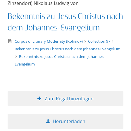
Zinzendorf, Nikolaus Ludwig von
Titel aufsteigend
Bekenntnis zu Jesus Christus nach
Titel absteigend
dem Johannes-Evangelium
Format aufsteigend
text/xml
Corpus of Literary Modernity (Kolimo+)
Collection 97
Bekenntnis zu Jesus Christus nach dem Johannes-Evangelium
Format absteigend
Bekenntnis zu Jesus Christus nach dem Johannes-
Evangelium
Publikationsdatum a
Publikationsdatum a
Zum Regal hinzufügen
10
Herunterladen
20