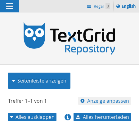
Navigation
Switch
Regal
0
English
languag
to
n
Seitenleiste anzeigen
Treffer
1–1
von
1
Anzeige anpassen
Alles ausklappen
Alles herunterladen
Relevanz