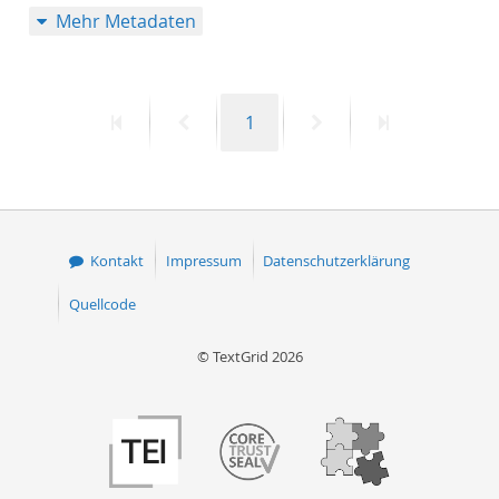
Mehr Metadaten
50
Erste
Vorherige
Seite
Nächste
Letzte
1
Seite
Seite
Seite
Seite
Kontakt
Impressum
Datenschutzerklärung
Quellcode
© TextGrid 2026