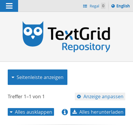
Navigation
Switch
Regal
0
English
languag
to
n
Seitenleiste anzeigen
Treffer
1–1
von
1
Anzeige anpassen
Alles ausklappen
Alles herunterladen
Relevanz