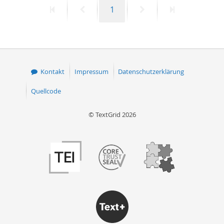
Erste
Vorherige
Seite
Nächste
Letzte
1
50
Seite
Seite
Seite
Seite
Kontakt
Impressum
Datenschutzerklärung
Quellcode
© TextGrid 2026