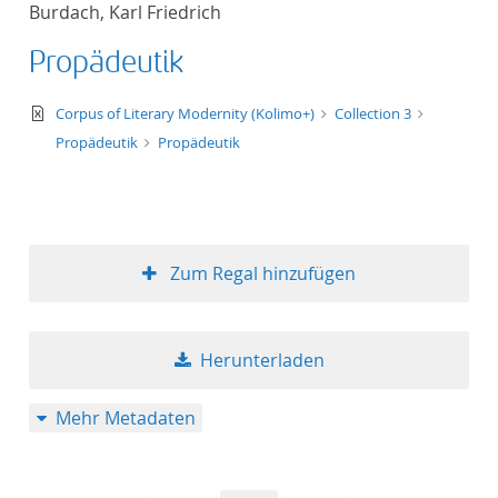
Burdach, Karl Friedrich
Titel aufsteigend
Propädeutik
Titel absteigend
text/xml
Corpus of Literary Modernity (Kolimo+)
Collection 3
Format aufsteigend
Propädeutik
Propädeutik
Format absteigend
Publikationsdatum a
Zum Regal hinzufügen
Publikationsdatum a
Herunterladen
10
Mehr Metadaten
20