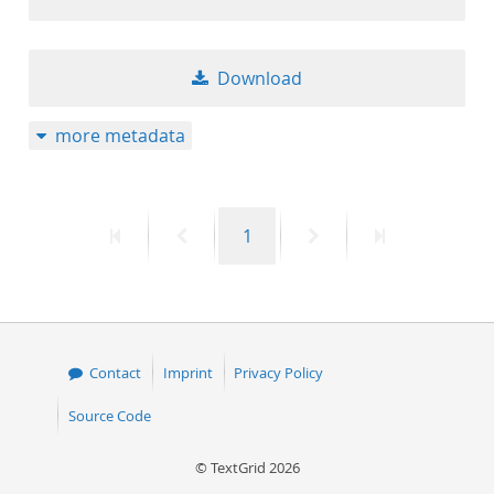
50
Download
more metadata
First
Previous
Page
Next
Last
1
page
page
page
page
Contact
Imprint
Privacy Policy
Source Code
© TextGrid 2026