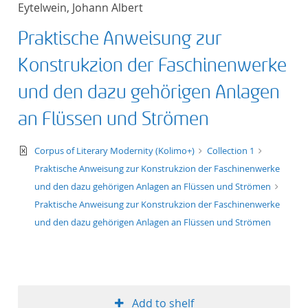
Eytelwein, Johann Albert
title ascending
Praktische Anweisung zur
title descending
Konstrukzion der Faschinenwerke
format ascending
und den dazu gehörigen Anlagen
an Flüssen und Strömen
format descendin
text/xml
Corpus of Literary Modernity (Kolimo+)
Collection 1
publication date 
Praktische Anweisung zur Konstrukzion der Faschinenwerke
und den dazu gehörigen Anlagen an Flüssen und Strömen
publication date 
Praktische Anweisung zur Konstrukzion der Faschinenwerke
und den dazu gehörigen Anlagen an Flüssen und Strömen
10
20
Add to shelf