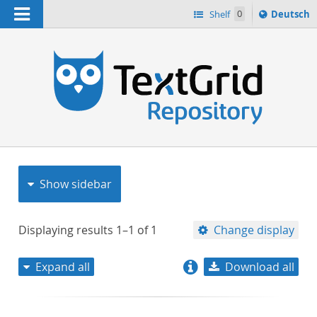
Navigation
Sprache
Shelf
0
Deutsch
ï¿½ndern
nach
h
Show sidebar
Displaying results
1–1
of
1
Change display
Expand all
Download all
relevance