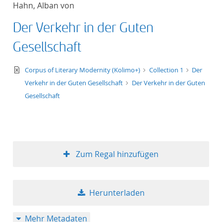
Hahn, Alban von
Titel aufsteigend
Der Verkehr in der Guten
Titel absteigend
Gesellschaft
Format aufsteigend
text/xml
Corpus of Literary Modernity (Kolimo+)
Collection 1
Der
Verkehr in der Guten Gesellschaft
Der Verkehr in der Guten
Format absteigend
Gesellschaft
Publikationsdatum a
Publikationsdatum a
Zum Regal hinzufügen
10
Herunterladen
20
Mehr Metadaten