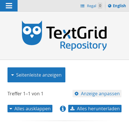
Navigation
Switch
Regal
0
English
languag
to
n
Seitenleiste anzeigen
Treffer
1–1
von
1
Anzeige anpassen
Alles ausklappen
Alles herunterladen
Relevanz