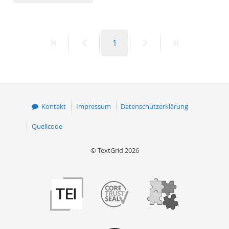
50
Erste
Vorherige
Seite
Nächste
Letzte
1
Seite
Seite
Seite
Seite
Kontakt
Impressum
Datenschutzerklärung
Quellcode
© TextGrid 2026