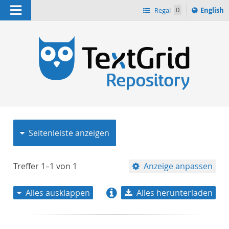
Navigation
Switch
Regal
0
English
languag
to
n
Seitenleiste anzeigen
Treffer
1–1
von
1
Anzeige anpassen
Alles ausklappen
Alles herunterladen
Relevanz