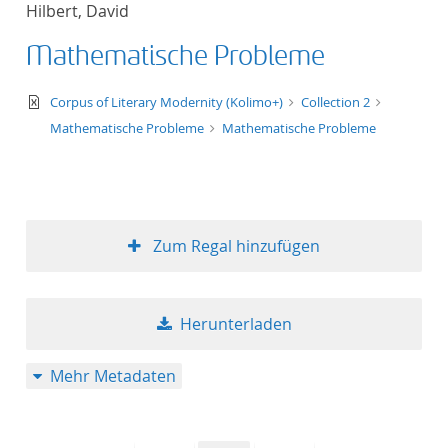
Hilbert, David
Titel aufsteigend
Mathematische Probleme
Titel absteigend
text/xml
Corpus of Literary Modernity (Kolimo+)
Collection 2
Format aufsteigend
Mathematische Probleme
Mathematische Probleme
Format absteigend
Publikationsdatum a
Zum Regal hinzufügen
Publikationsdatum a
Herunterladen
10
Mehr Metadaten
20