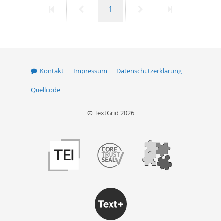
Erste
Vorherige
Seite
Nächste
Letzte
1
50
Seite
Seite
Seite
Seite
Kontakt
Impressum
Datenschutzerklärung
Quellcode
© TextGrid 2026