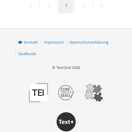
Erste
Vorherige
Seite
Nächste
Letzte
1
50
Seite
Seite
Seite
Seite
Kontakt
Impressum
Datenschutzerklärung
Quellcode
© TextGrid 2026