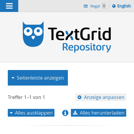
Navigation
Switch
Regal
0
English
languag
to
n
Seitenleiste anzeigen
Treffer
1–1
von
1
Anzeige anpassen
Alles ausklappen
Alles herunterladen
Relevanz