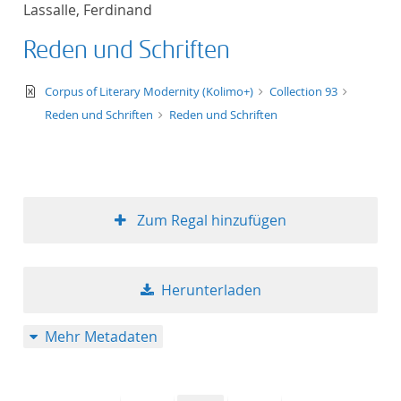
Lassalle, Ferdinand
Titel aufsteigend
Reden und Schriften
Titel absteigend
text/xml
Corpus of Literary Modernity (Kolimo+)
Collection 93
Format aufsteigend
Reden und Schriften
Reden und Schriften
Format absteigend
Publikationsdatum a
Zum Regal hinzufügen
Publikationsdatum a
Herunterladen
10
Mehr Metadaten
20