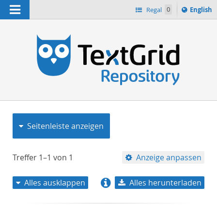
Navigation
Switch
Regal
0
English
languag
to
n
Seitenleiste anzeigen
Treffer
1–1
von
1
Anzeige anpassen
Alles ausklappen
Alles herunterladen
Relevanz