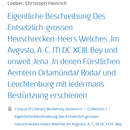
Loeber, Christoph Heinrich
Titel aufsteigend
Eigentliche Beschreibung Des
Titel absteigend
Entsetzlich-grossen
Format aufsteigend
Heuschrecken-Heers Welches Jm
Avgvsto, A. C. M DC XCIII. Bey und
Format absteigend
unweit Jena Jn denen Fürstlichen
Publikationsdatum a
Aemtern Orlamünda/ Roda/ und
Publikationsdatum a
Leuchtenburg mit iedermans
Bestürtzung erschienen
10
text/xml
Corpus of Literary Modernity (Kolimo+)
Collection 1
Eigentliche Beschreibung Des Entsetzlich-grossen
20
Heuschrecken-Heers Welches Jm Avgvsto, A. C. M DC XCIII. Bey