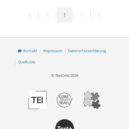
Erste
Vorherige
Seite
Nächste
Letzte
1
Seite
Seite
Seite
Seite
Kontakt
Impressum
Datenschutzerklärung
Quellcode
© TextGrid 2026