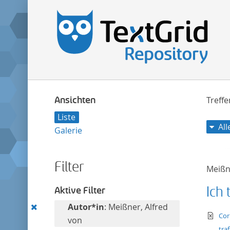
Ansichten
Treff
Liste
Al
Galerie
Filter
Meißn
Ich 
Aktive Filter
Diesen
Autor*in
: Meißner, Alfred
te
Cor
Filter
von
tra