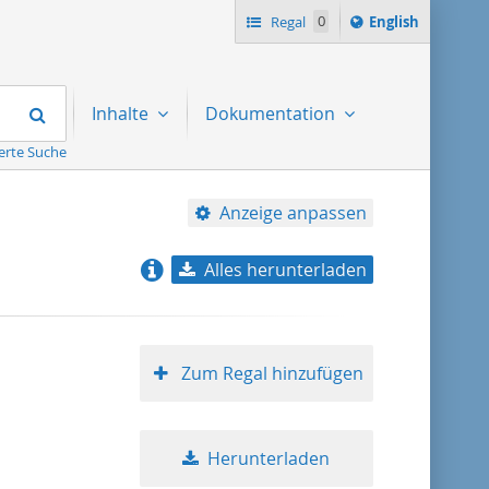
Switch
Regal
0
English
language
to
Suchen
Inhalte
Dokumentation
erte Suche
Anzeige anpassen
Alles herunterladen
Relevanz
Titel aufsteigend
Zum Regal hinzufügen
Titel absteigend
Herunterladen
Format aufsteigend