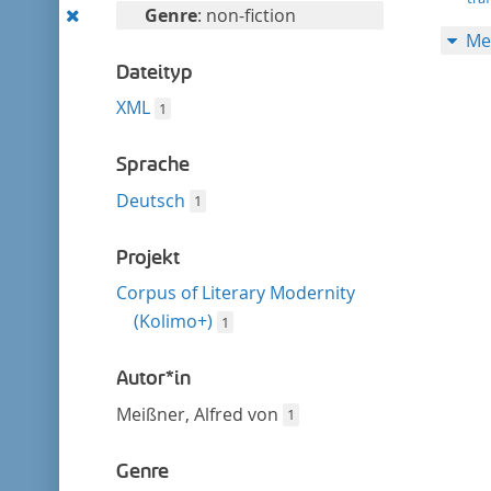
entfernen
Diesen
Genre
: non-fiction
Me
Filter
entfernen
Dateityp
XML
1
Sprache
Deutsch
1
Projekt
Corpus of Literary Modernity
(Kolimo+)
1
Autor*in
Meißner, Alfred von
1
Genre