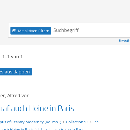
Navigation
Suchbegriff:
Mit aktiven Filtern
Erweit
er
1–1
von
1
les ausklappen
er, Alfred von
traf auch Heine in Paris
xt/xml
pus of Literary Modernity (Kolimo+)
Collection 93
Ich
f auch Heine in Paris
Ich traf auch Heine in Paris