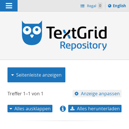
Navigation
Switch
Regal
0
English
languag
to
n
Seitenleiste anzeigen
Treffer
1–1
von
1
Anzeige anpassen
Alles ausklappen
Alles herunterladen
Relevanz