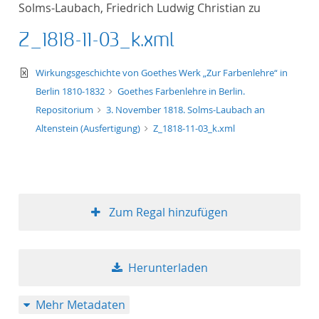
Solms-Laubach, Friedrich Ludwig Christian zu
Titel aufsteigend
Z_1818-11-03_k.xml
Titel absteigend
text/xml
Wirkungsgeschichte von Goethes Werk „Zur Farbenlehre“ in
Format aufsteigend
Berlin 1810-1832
Goethes Farbenlehre in Berlin.
Repositorium
3. November 1818. Solms-Laubach an
Format absteigend
Altenstein (Ausfertigung)
Z_1818-11-03_k.xml
Publikationsdatum a
Publikationsdatum a
Zum Regal hinzufügen
10
Herunterladen
20
Mehr Metadaten