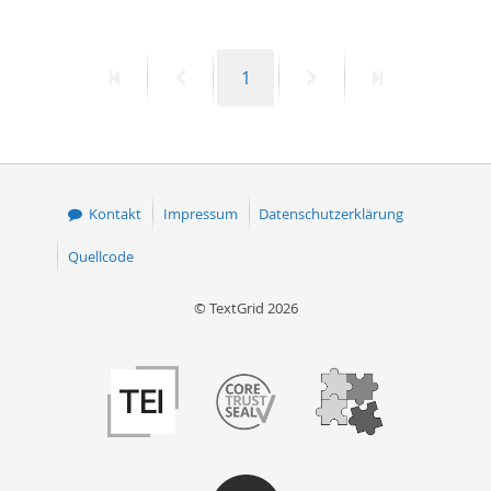
50
Erste
Vorherige
Seite
Nächste
Letzte
1
Seite
Seite
Seite
Seite
Kontakt
Impressum
Datenschutzerklärung
Quellcode
© TextGrid 2026