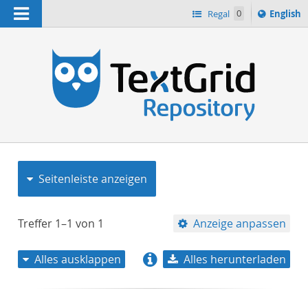
Navigation
Switch
Regal
0
English
languag
to
n
Seitenleiste anzeigen
Treffer
1–1
von
1
Anzeige anpassen
Alles ausklappen
Alles herunterladen
Relevanz