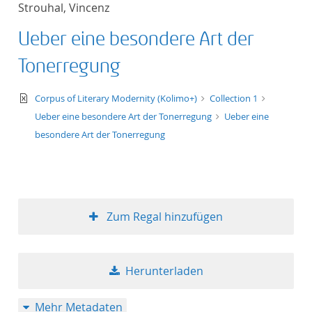
Strouhal, Vincenz
Titel aufsteigend
Ueber eine besondere Art der
Titel absteigend
Tonerregung
Format aufsteigend
text/xml
Corpus of Literary Modernity (Kolimo+)
Collection 1
Ueber eine besondere Art der Tonerregung
Ueber eine
Format absteigend
besondere Art der Tonerregung
Publikationsdatum a
Publikationsdatum a
Zum Regal hinzufügen
10
Herunterladen
20
Mehr Metadaten