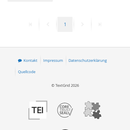
50
Erste
Vorherige
Seite
Nächste
Letzte
1
Seite
Seite
Seite
Seite
Kontakt
Impressum
Datenschutzerklärung
Quellcode
© TextGrid 2026