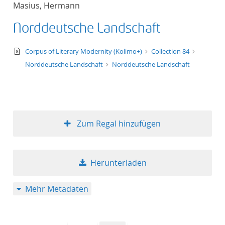
Masius, Hermann
Titel aufsteigend
Norddeutsche Landschaft
Titel absteigend
text/xml
Corpus of Literary Modernity (Kolimo+)
Collection 84
Format aufsteigend
Norddeutsche Landschaft
Norddeutsche Landschaft
Format absteigend
Publikationsdatum a
Zum Regal hinzufügen
Publikationsdatum a
Herunterladen
10
Mehr Metadaten
20