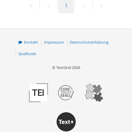
Erste
Vorherige
Seite
Nächste
Letzte
1
50
Seite
Seite
Seite
Seite
Kontakt
Impressum
Datenschutzerklärung
Quellcode
© TextGrid 2026