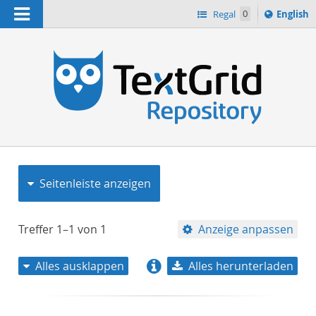
Navigation
Switch
Regal
0
English
languag
to
n
Seitenleiste anzeigen
Treffer
1–1
von
1
Anzeige anpassen
Alles ausklappen
Alles herunterladen
Relevanz