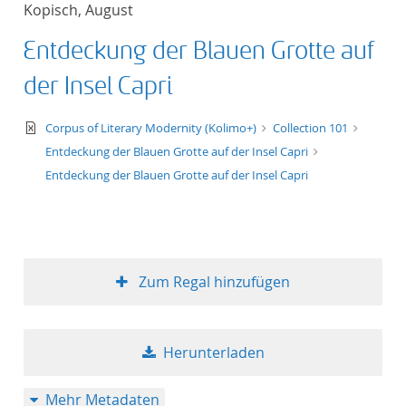
Kopisch, August
Titel aufsteigend
Entdeckung der Blauen Grotte auf
Titel absteigend
der Insel Capri
Format aufsteigend
text/xml
Corpus of Literary Modernity (Kolimo+)
Collection 101
Entdeckung der Blauen Grotte auf der Insel Capri
Format absteigend
Entdeckung der Blauen Grotte auf der Insel Capri
Publikationsdatum a
Publikationsdatum a
Zum Regal hinzufügen
10
Herunterladen
20
Mehr Metadaten