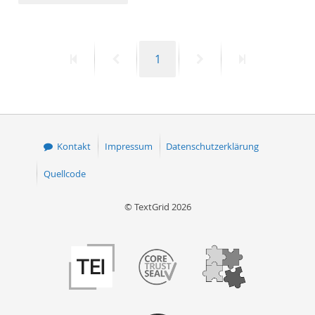
50
Erste
Vorherige
Seite
Nächste
Letzte
1
Seite
Seite
Seite
Seite
Kontakt
Impressum
Datenschutzerklärung
Quellcode
© TextGrid 2026