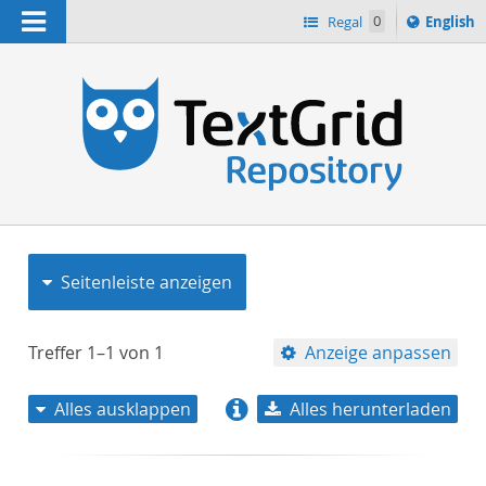
Navigation
Switch
Regal
0
English
languag
to
n
Seitenleiste anzeigen
Treffer
1–1
von
1
Anzeige anpassen
Alles ausklappen
Alles herunterladen
Relevanz