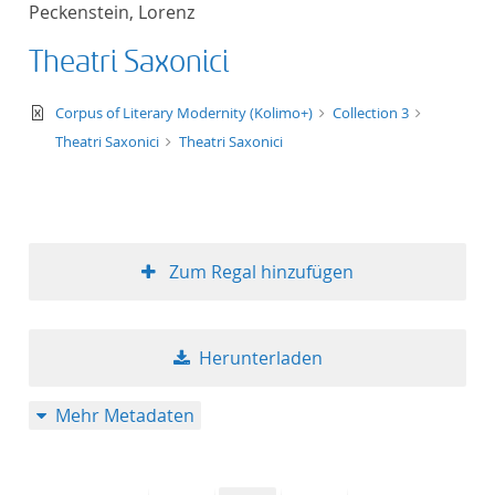
Peckenstein, Lorenz
Titel aufsteigend
Theatri Saxonici
Titel absteigend
text/xml
Corpus of Literary Modernity (Kolimo+)
Collection 3
Format aufsteigend
Theatri Saxonici
Theatri Saxonici
Format absteigend
Publikationsdatum a
Zum Regal hinzufügen
Publikationsdatum a
Herunterladen
10
Mehr Metadaten
20