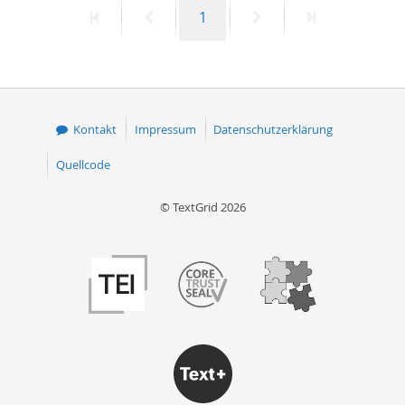
Erste
Vorherige
Seite
Nächste
Letzte
1
50
Seite
Seite
Seite
Seite
Kontakt
Impressum
Datenschutzerklärung
Quellcode
© TextGrid 2026