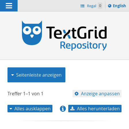
Navigation
Switch
Regal
0
English
languag
to
n
Seitenleiste anzeigen
Treffer
1–1
von
1
Anzeige anpassen
Alles ausklappen
Alles herunterladen
Relevanz