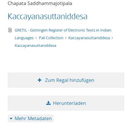
Chapata Saddhammajotipala
Titel aufsteigend
Kaccayanasuttaniddesa
Titel absteigend
text/xml
GRETIL - Göttingen Register of Electronic Texts in Indian
Format aufsteigend
Languages
Pali Collection
Kaccayanasuttaniddesa
Kaccayanasuttaniddesa
Format absteigend
Publikationsdatum a
Zum Regal hinzufügen
Publikationsdatum a
Herunterladen
10
Mehr Metadaten
20