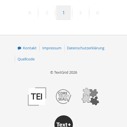
50
Erste
Vorherige
Seite
Nächste
Letzte
1
Seite
Seite
Seite
Seite
Kontakt
Impressum
Datenschutzerklärung
Quellcode
© TextGrid 2026