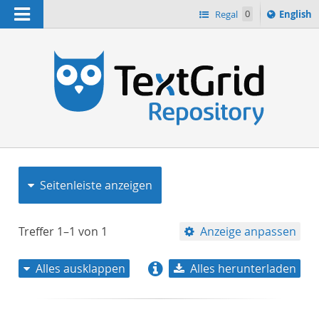
Navigation
Switch
Regal
0
English
languag
to
n
Seitenleiste anzeigen
Treffer
1–1
von
1
Anzeige anpassen
Alles ausklappen
Alles herunterladen
Relevanz