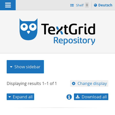
Navigation
Sprache
Shelf
0
Deutsch
ï¿½ndern
nach
h
Show sidebar
Displaying results
1–1
of
1
Change display
Expand all
Download all
relevance