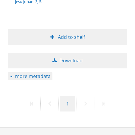
Jesu Johan. 3, 5.
50
Add to shelf
Download
more metadata
First
Previous
Page
Next
Last
1
page
page
page
page