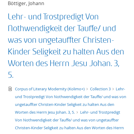
Böttiger, Johann
title ascending
Lehr- und Trostpredigt Von
title descending
Nothwendigkeit der Tauffe/ und
format ascending
was von ungetauffter Christen-
Kinder Seligkeit zu halten Aus den
format descendin
Worten des Herrn Jesu Johan. 3,
publication date 
5.
publication date 
text/xml
Corpus of Literary Modernity (Kolimo+)
Collection 3
Lehr-
und Trostpredigt Von Nothwendigkeit der Tauffe/ und was von
ungetauffter Christen-Kinder Seligkeit zu halten Aus den
10
Worten des Herrn Jesu Johan. 3, 5.
Lehr- und Trostpredigt
Von Nothwendigkeit der Tauffe/ und was von ungetauffter
20
Christen-Kinder Seligkeit zu halten Aus den Worten des Herrn