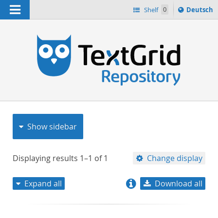
Navigation
Sprache
Shelf
0
Deutsch
ï¿½ndern
nach
h
Show sidebar
Displaying results
1–1
of
1
Change display
Expand all
Download all
relevance