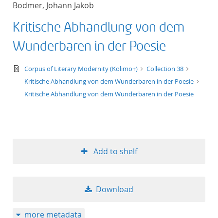
Bodmer, Johann Jakob
title ascending
Kritische Abhandlung von dem
title descending
Wunderbaren in der Poesie
format ascending
text/xml
Corpus of Literary Modernity (Kolimo+)
Collection 38
Kritische Abhandlung von dem Wunderbaren in der Poesie
format descendin
Kritische Abhandlung von dem Wunderbaren in der Poesie
publication date 
publication date 
Add to shelf
10
Download
20
more metadata