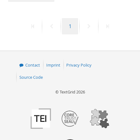
50
First
Previous
Page
Next
Last
1
page
page
page
page
Contact
Imprint
Privacy Policy
Source Code
© TextGrid 2026