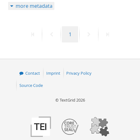
more metadata
50
First
Previous
Page
Next
Last
1
page
page
page
page
Contact
Imprint
Privacy Policy
Source Code
© TextGrid 2026