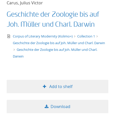
Carus, Julius Victor
title ascending
Geschichte der Zoologie bis auf
title descending
Joh. Müller und Charl. Darwin
format ascending
text/xml
Corpus of Literary Modernity (Kolimo+)
Collection 1
Geschichte der Zoologie bis auf Joh. Müller und Charl. Darwin
format descendin
Geschichte der Zoologie bis auf Joh. Müller und Charl.
Darwin
publication date 
publication date 
Add to shelf
10
Download
20