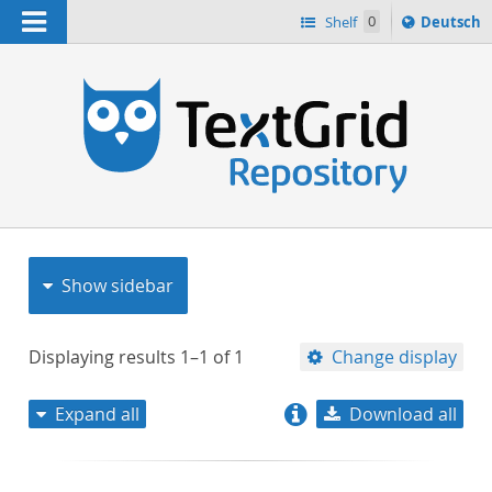
Navigation
Sprache
Shelf
0
Deutsch
ï¿½ndern
nach
h
Show sidebar
Displaying results
1–1
of
1
Change display
Expand all
Download all
relevance