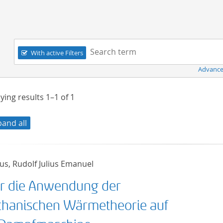
Navigation
Search term:
With active Filters
Advance
ying results
1–1
of
1
pand all
us, Rudolf Julius Emanuel
r die Anwendung der
hanischen Wärmetheorie auf