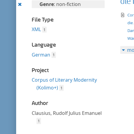
die
filter
Remove
Genre
: non-fiction
this
te
Cor
filter
File Type
die
XML
1
Da
Wär
Language
mo
German
1
Project
Corpus of Literary Modernity
(Kolimo+)
1
Author
Clausius, Rudolf Julius Emanuel
1