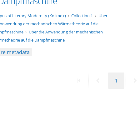
 Dampfmaschine
xt/xml
pus of Literary Modernity (Kolimo+)
Collection 1
Über
 Anwendung der mechanischen Wärmetheorie auf die
mpfmaschine
Über die Anwendung der mechanischen
metheorie auf die Dampfmaschine
re metadata
First
Previous
Page
N
1
page
page
p