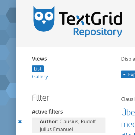
Views
Displa
List
Ex
Gallery
Filter
Clausi
Übe
Active filters
Remove
Author
: Clausius, Rudolf
mec
this
Julius Emanuel