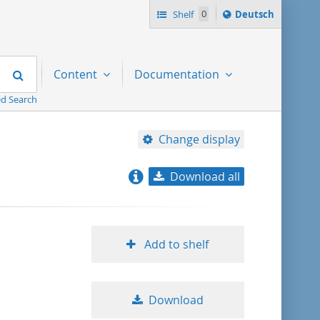
Sprache
Shelf
0
Deutsch
ï¿½ndern
nach
Search
Content
Documentation
d Search
Change display
Download all
relevance
title ascending
Add to shelf
title descending
Download
format ascending