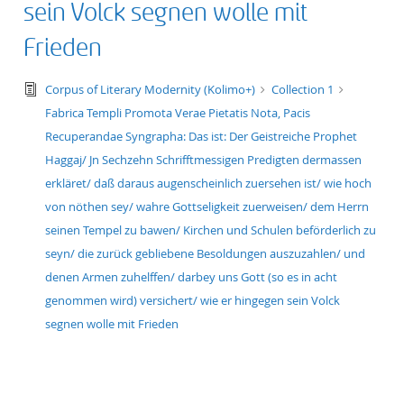
sein Volck segnen wolle mit
Frieden
text/tg.edition+tg.aggregation+xml
Corpus of Literary Modernity (Kolimo+)
Collection 1
Fabrica Templi Promota Verae Pietatis Nota, Pacis
Recuperandae Syngrapha: Das ist: Der Geistreiche Prophet
Haggaj/ Jn Sechzehn Schrifftmessigen Predigten dermassen
erkläret/ daß daraus augenscheinlich zuersehen ist/ wie hoch
von nöthen sey/ wahre Gottseligkeit zuerweisen/ dem Herrn
seinen Tempel zu bawen/ Kirchen und Schulen beförderlich zu
seyn/ die zurück gebliebene Besoldungen auszuzahlen/ und
denen Armen zuhelffen/ darbey uns Gott (so es in acht
genommen wird) versichert/ wie er hingegen sein Volck
segnen wolle mit Frieden