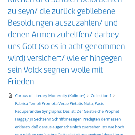
50
zu seyn/ die zurück gebliebene
Besoldungen auszuzahlen/ und
denen Armen zuhelffen/ darbey
uns Gott (so es in acht genommen
wird) versichert/ wie er hingegen
sein Volck segnen wolle mit
Frieden
text/xml
Corpus of Literary Modernity (Kolimo+)
Collection 1
Fabrica Templi Promota Verae Pietatis Nota, Pacis
Recuperandae Syngrapha: Das ist: Der Geistreiche Prophet
Haggaj/ Jn Sechzehn Schrifftmessigen Predigten dermassen
erkläret/ daß daraus augenscheinlich zuersehen ist/ wie hoch
von nöthen sey/ wahre Gottseligkeit zuerweisen/ dem Herrn