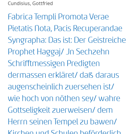
Cundisius, Gottfried
title ascending
Fabrica Templi Promota Verae
title descending
Pietatis Nota, Pacis Recuperandae
format ascending
Syngrapha: Das ist: Der Geistreiche
Prophet Haggaj/ Jn Sechzehn
format descendin
Schrifftmessigen Predigten
publication date 
dermassen erkläret/ daß daraus
publication date 
augenscheinlich zuersehen ist/
wie hoch von nöthen sey/ wahre
Gottseligkeit zuerweisen/ dem
10
Herrn seinen Tempel zu bawen/
20
Kirchen und Schulen beförderlich