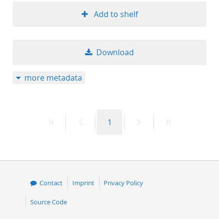
Add to shelf
Download
more metadata
First
Previous
Page
Next
Last
1
page
page
page
page
Contact
Imprint
Privacy Policy
Source Code