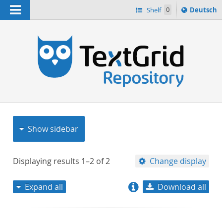
Navigation
Sprache
Shelf
0
Deutsch
ï¿½ndern
nach
h
Show sidebar
Displaying results
1–2
of
2
Change display
Expand all
Download all
relevance