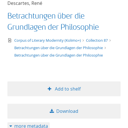
Descartes, René
title ascending
Betrachtungen über die
title descending
Grundlagen der Philosophie
format ascending
text/xml
Corpus of Literary Modernity (Kolimo+)
Collection 87
Betrachtungen über die Grundlagen der Philosophie
format descendin
Betrachtungen über die Grundlagen der Philosophie
publication date 
publication date 
Add to shelf
10
Download
20
more metadata