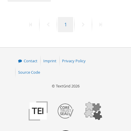
50
First
Previous
Page
Next
Last
1
page
page
page
page
Contact
Imprint
Privacy Policy
Source Code
© TextGrid 2026