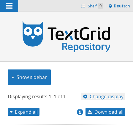
Navigation
Sprache
Shelf
0
Deutsch
ï¿½ndern
nach
h
Show sidebar
Displaying results
1–1
of
1
Change display
Expand all
Download all
relevance