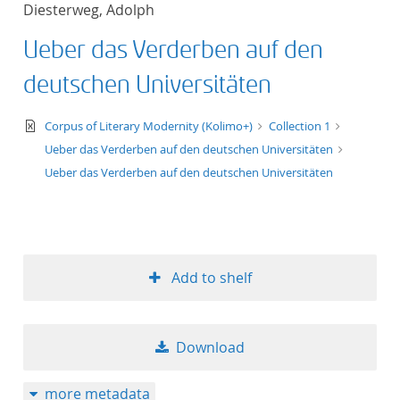
Diesterweg, Adolph
title ascending
Ueber das Verderben auf den
title descending
deutschen Universitäten
format ascending
text/xml
Corpus of Literary Modernity (Kolimo+)
Collection 1
Ueber das Verderben auf den deutschen Universitäten
format descendin
Ueber das Verderben auf den deutschen Universitäten
publication date 
publication date 
Add to shelf
10
Download
20
more metadata