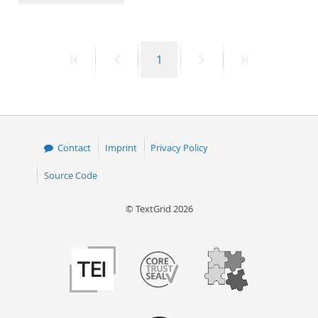
50
First
Previous
Page
Next
Last
1
page
page
page
page
Contact
Imprint
Privacy Policy
Source Code
© TextGrid 2026