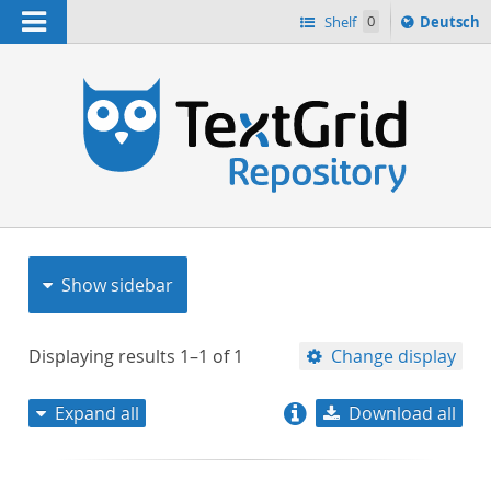
Navigation
Sprache
Shelf
0
Deutsch
ï¿½ndern
nach
h
Show sidebar
Displaying results
1–1
of
1
Change display
Expand all
Download all
relevance