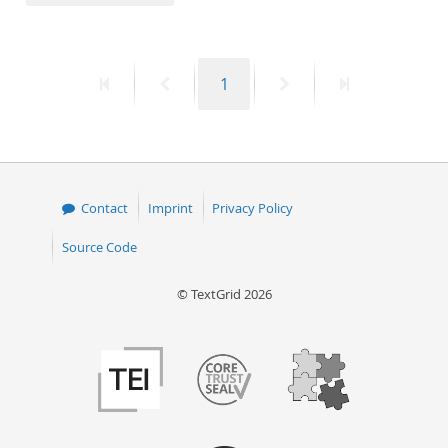
50
First
Previous
Page
Next
Last
1
page
page
page
page
Contact
Imprint
Privacy Policy
Source Code
© TextGrid 2026