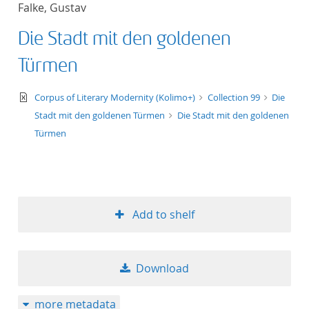
Falke, Gustav
title ascending
Die Stadt mit den goldenen
title descending
Türmen
format ascending
text/xml
Corpus of Literary Modernity (Kolimo+)
Collection 99
Die
Stadt mit den goldenen Türmen
Die Stadt mit den goldenen
format descendin
Türmen
publication date 
publication date 
Add to shelf
10
Download
20
more metadata