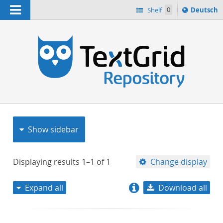
Navigation
Sprache
Shelf
0
Deutsch
ï¿½ndern
nach
h
Show sidebar
Displaying results
1–1
of
1
Change display
Expand all
Download all
relevance