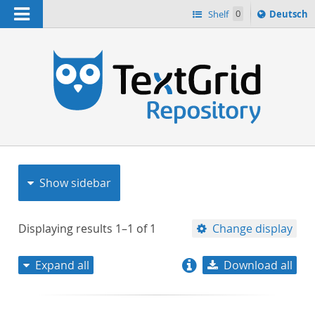
Navigation
Sprache
Shelf
0
Deutsch
ï¿½ndern
nach
h
Show sidebar
Displaying results
1–1
of
1
Change display
Expand all
Download all
relevance