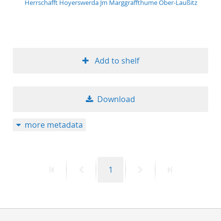
Herrschafft Hoyerswerda Jm Marggraffthume Ober-Laußitz
50
Add to shelf
Download
more metadata
First
Previous
Page
Next
Last
1
page
page
page
page