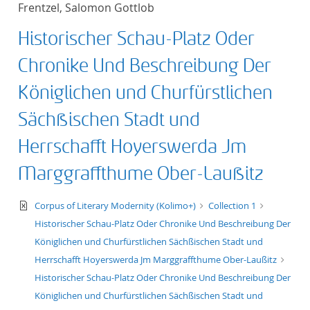
Frentzel, Salomon Gottlob
title ascending
Historischer Schau-Platz Oder
title descending
Chronike Und Beschreibung Der
format ascending
Königlichen und Churfürstlichen
Sächßischen Stadt und
format descendin
Herrschafft Hoyerswerda Jm
publication date 
Marggraffthume Ober-Laußitz
publication date 
text/xml
Corpus of Literary Modernity (Kolimo+)
Collection 1
Historischer Schau-Platz Oder Chronike Und Beschreibung Der
Königlichen und Churfürstlichen Sächßischen Stadt und
10
Herrschafft Hoyerswerda Jm Marggraffthume Ober-Laußitz
Historischer Schau-Platz Oder Chronike Und Beschreibung Der
20
Königlichen und Churfürstlichen Sächßischen Stadt und