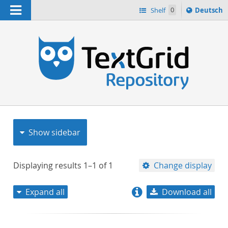
Navigation
Sprache
Shelf
0
Deutsch
ï¿½ndern
nach
h
Show sidebar
Displaying results
1–1
of
1
Change display
Expand all
Download all
relevance