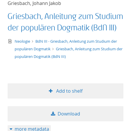
Griesbach, Johann Jakob
title ascending
Griesbach, Anleitung zum Studium
title descending
der populären Dogmatik (BdN III)
format ascending
text/xml
Neologie
BdN III - Griesbach, Anleitung zum Studium der
populären Dogmatik
Griesbach, Anleitung zum Studium der
format descendin
populären Dogmatik (BdN III)
publication date 
publication date 
Add to shelf
10
Download
20
more metadata