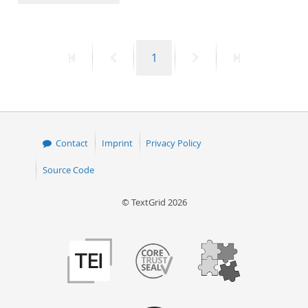
50
First
Previous
Page
Next
Last
1
page
page
page
page
Contact
Imprint
Privacy Policy
Source Code
© TextGrid 2026