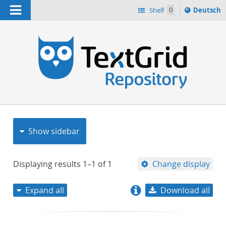
Navigation
Sprache
Shelf
0
Deutsch
ï¿½ndern
nach
h
Show sidebar
Displaying results
1–1
of
1
Change display
Expand all
Download all
relevance