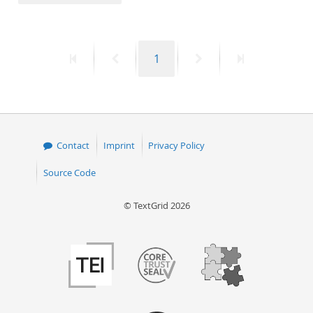
50
First
Previous
Page
Next
Last
1
page
page
page
page
Contact
Imprint
Privacy Policy
Source Code
© TextGrid 2026