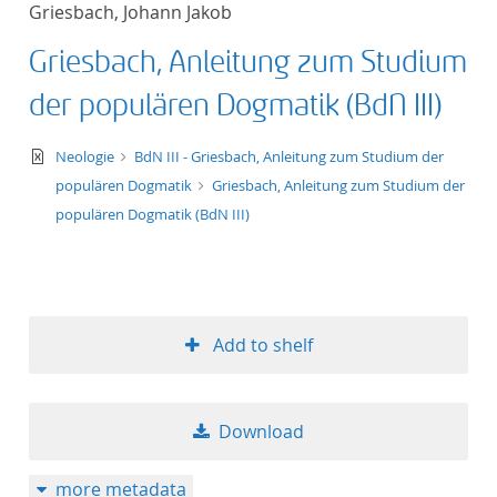
Griesbach, Johann Jakob
title ascending
Griesbach, Anleitung zum Studium
title descending
der populären Dogmatik (BdN III)
format ascending
text/xml
Neologie
BdN III - Griesbach, Anleitung zum Studium der
populären Dogmatik
Griesbach, Anleitung zum Studium der
format descendin
populären Dogmatik (BdN III)
publication date 
publication date 
Add to shelf
10
Download
20
more metadata