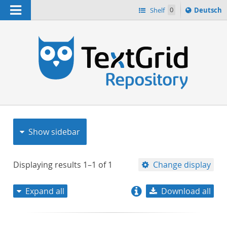
Navigation
Sprache
Shelf
0
Deutsch
ï¿½ndern
nach
h
Show sidebar
Displaying results
1–1
of
1
Change display
Expand all
Download all
relevance