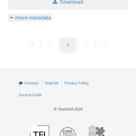
Download
50
more metadata
First
Previous
Page
Next
Last
1
page
page
page
page
Contact
Imprint
Privacy Policy
Source Code
© TextGrid 2026