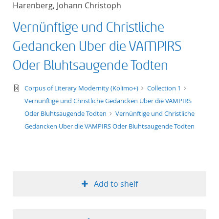
Harenberg, Johann Christoph
title ascending
Vernünftige und Christliche
title descending
Gedancken Uber die VAMPIRS
format ascending
Oder Bluhtsaugende Todten
format descendin
text/xml
Corpus of Literary Modernity (Kolimo+)
Collection 1
Vernünftige und Christliche Gedancken Uber die VAMPIRS
publication date 
Oder Bluhtsaugende Todten
Vernünftige und Christliche
Gedancken Uber die VAMPIRS Oder Bluhtsaugende Todten
publication date 
10
Add to shelf
20