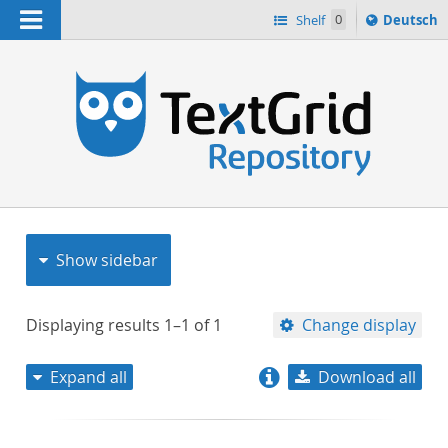
Navigation
Sprache
Shelf
0
Deutsch
ï¿½ndern
nach
h
Show sidebar
Displaying results
1–1
of
1
Change display
Expand all
Download all
relevance