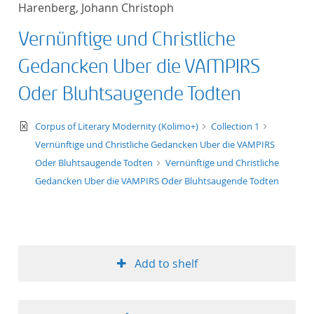
Harenberg, Johann Christoph
title ascending
Vernünftige und Christliche
title descending
Gedancken Uber die VAMPIRS
format ascending
Oder Bluhtsaugende Todten
format descendin
text/xml
Corpus of Literary Modernity (Kolimo+)
Collection 1
Vernünftige und Christliche Gedancken Uber die VAMPIRS
publication date 
Oder Bluhtsaugende Todten
Vernünftige und Christliche
Gedancken Uber die VAMPIRS Oder Bluhtsaugende Todten
publication date 
10
Add to shelf
20