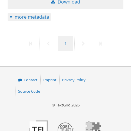
Download
50
more metadata
First
Previous
Page
Next
Last
1
page
page
page
page
Contact
Imprint
Privacy Policy
Source Code
© TextGrid 2026