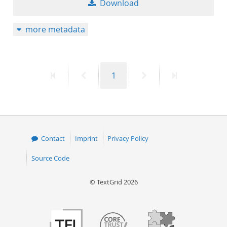
Download
50
more metadata
First
Previous
Page
Next
Last
1
page
page
page
page
Contact
Imprint
Privacy Policy
Source Code
© TextGrid 2026