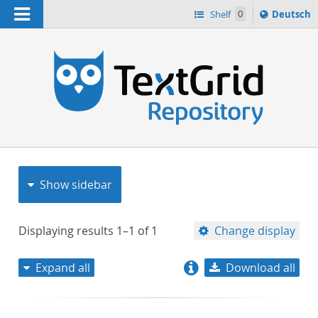
Navigation
Sprache
Shelf
0
Deutsch
ï¿½ndern
nach
h
Show sidebar
Displaying results
1–1
of
1
Change display
Expand all
Download all
relevance