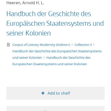
Heeren, Arnold H. L.
title ascending
Handbuch der Geschichte des
title descending
Europäischen Staatensystems und
format ascending
seiner Kolonien
format descendin
text/xml
Corpus of Literary Modernity (Kolimo+)
Collection 3
Handbuch der Geschichte des Europäischen Staatensystems
publication date 
und seiner Kolonien
Handbuch der Geschichte des
Europäischen Staatensystems und seiner Kolonien
publication date 
10
Add to shelf
20