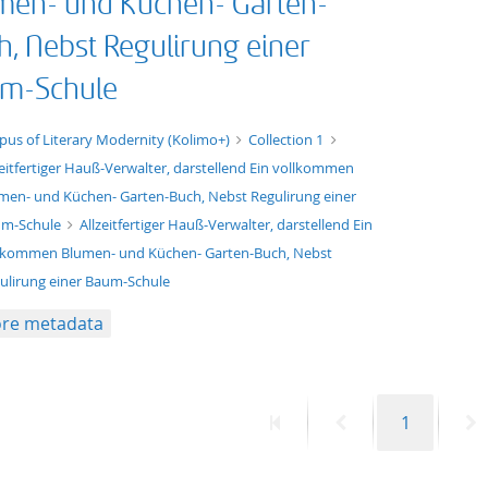
men- und Küchen- Garten-
h, Nebst Regulirung einer
m-Schule
xt/xml
pus of Literary Modernity (Kolimo+)
Collection 1
zeitfertiger Hauß-Verwalter, darstellend Ein vollkommen
men- und Küchen- Garten-Buch, Nebst Regulirung einer
m-Schule
Allzeitfertiger Hauß-Verwalter, darstellend Ein
lkommen Blumen- und Küchen- Garten-Buch, Nebst
ulirung einer Baum-Schule
re metadata
First
Previous
Page
N
1
page
page
p