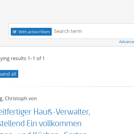
Navigation
Search term:
With active Filters
Advance
ying results
1–1
of
1
pand all
g, Christoph von
eitfertiger Hauß-Verwalter,
stellend Ein vollkommen