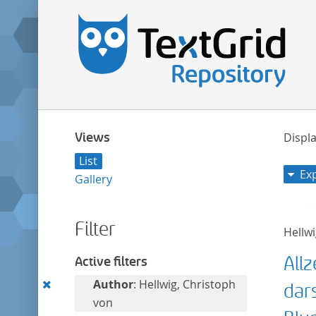
Views
Displa
List
Ex
Gallery
Filter
Hellwi
Allz
Active filters
Remove
Author
: Hellwig, Christoph
dar
this
von