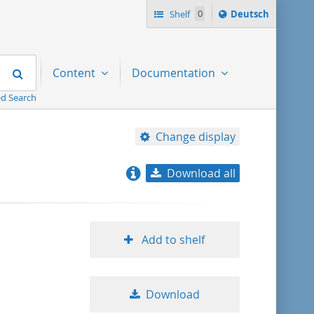
Sprache
Shelf
0
Deutsch
ï¿½ndern
nach
Search
Content
Documentation
d Search
Change display
Download all
relevance
title ascending
Add to shelf
title descending
Download
format ascending