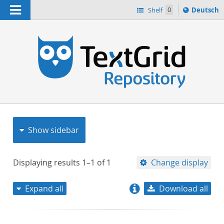
Navigation
Sprache
Shelf
0
Deutsch
ï¿½ndern
nach
h
Show sidebar
Displaying results
1–1
of
1
Change display
Expand all
Download all
relevance