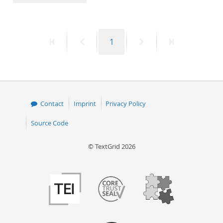
50
First
Previous
Page
Next
Last
1
page
page
page
page
Contact
Imprint
Privacy Policy
Source Code
© TextGrid 2026