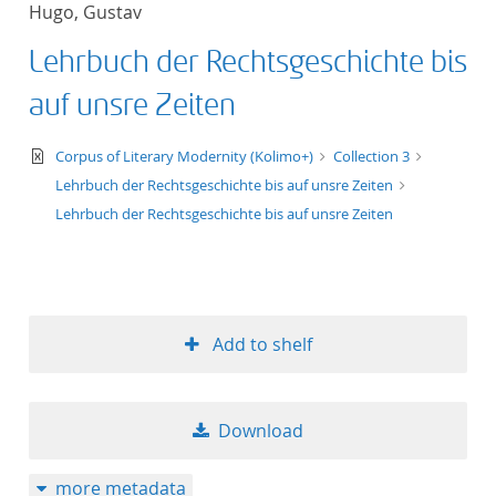
Hugo, Gustav
title ascending
Lehrbuch der Rechtsgeschichte bis
title descending
auf unsre Zeiten
format ascending
text/xml
Corpus of Literary Modernity (Kolimo+)
Collection 3
Lehrbuch der Rechtsgeschichte bis auf unsre Zeiten
format descendin
Lehrbuch der Rechtsgeschichte bis auf unsre Zeiten
publication date 
publication date 
Add to shelf
10
Download
20
more metadata