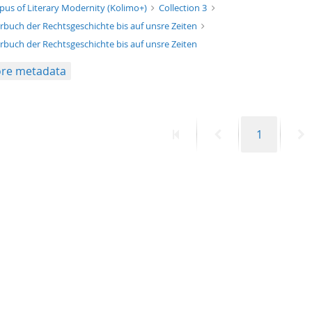
xt/xml
pus of Literary Modernity (Kolimo+)
Collection 3
rbuch der Rechtsgeschichte bis auf unsre Zeiten
rbuch der Rechtsgeschichte bis auf unsre Zeiten
re metadata
First
Previous
Page
N
1
page
page
p