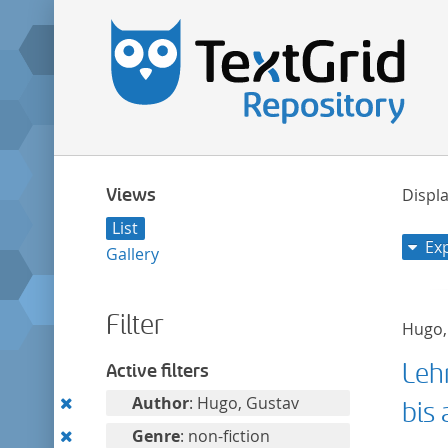
Views
Displa
List
Ex
Gallery
Filter
Hugo,
Leh
Active filters
Remove
Author
: Hugo, Gustav
bis 
this
Remove
Genre
: non-fiction