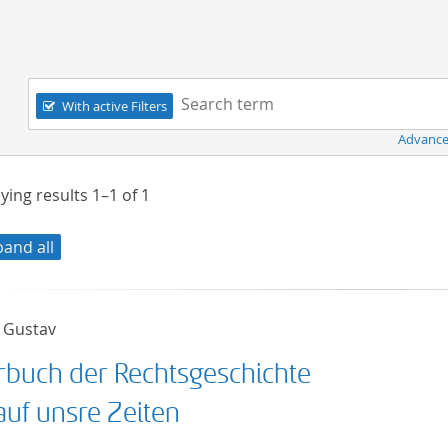
Navigation
Search term:
With active Filters
Advance
ying results
1–1
of
1
pand all
 Gustav
rbuch der Rechtsgeschichte
auf unsre Zeiten