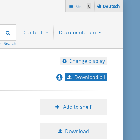
Sprache
Shelf
0
Deutsch
ï¿½ndern
nach
Search
Content
Documentation
d Search
Change display
Download all
relevance
title ascending
Add to shelf
title descending
Download
format ascending