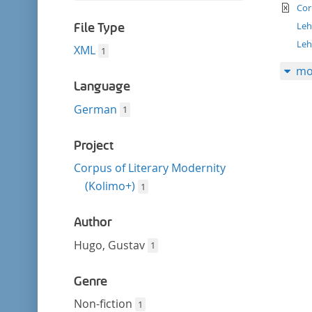
filter
te
this
Cor
filter
Leh
File Type
Leh
XML
1
mo
Language
German
1
Project
Corpus of Literary Modernity
(Kolimo+)
1
Author
Hugo, Gustav
1
Genre
Non-fiction
1