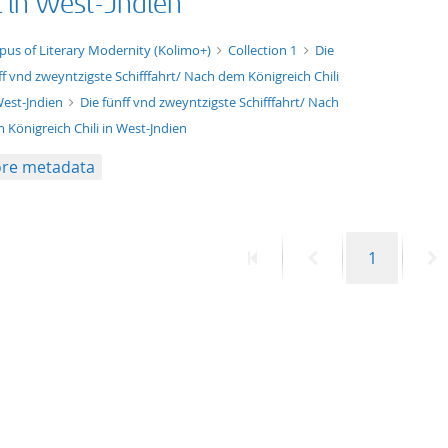
i in West-Jndien
xt/xml
pus of Literary Modernity (Kolimo+)
Collection 1
Die
ff vnd zweyntzigste Schifffahrt/ Nach dem Königreich Chili
West-Jndien
Die fünff vnd zweyntzigste Schifffahrt/ Nach
 Königreich Chili in West-Jndien
re metadata
First
Previous
Page
N
1
page
page
p