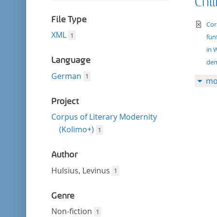
Chil
filter
this
filter
File Type
te
Cor
XML
1
fün
in 
Language
dem
German
1
mo
Project
Corpus of Literary Modernity
(Kolimo+)
1
Author
Hulsius, Levinus
1
Genre
Non-fiction
1