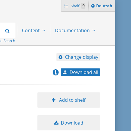
Sprache
Shelf
0
Deutsch
ï¿½ndern
nach
Search
Content
Documentation
d Search
Change display
Download all
relevance
title ascending
Add to shelf
title descending
Download
format ascending