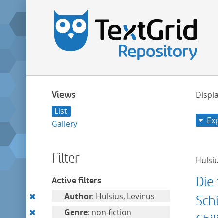
Views
Displa
List
Ex
Gallery
Filter
Hulsiu
Die
Active filters
Remove
Author
: Hulsius, Levinus
Sch
this
Remove
Genre
: non-fiction