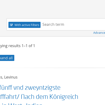
Navigation
Search term:
With active Filters
Advance
ying results
1–1
of
1
pand all
s, Levinus
 fünff vnd zweyntzigste
ifffahrt/ Nach dem Königreich