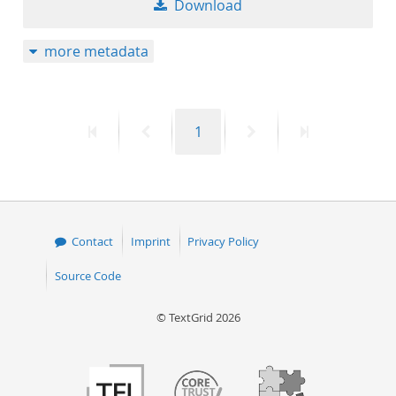
Download
50
more metadata
First
Previous
Page
Next
Last
1
page
page
page
page
Contact
Imprint
Privacy Policy
Source Code
© TextGrid 2026