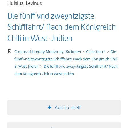
Hulsius, Levinus
title ascending
Die fünff vnd zweyntzigste
title descending
Schifffahrt/ Nach dem Königreich
format ascending
Chili in West-Jndien
format descendin
text/xml
Corpus of Literary Modernity (Kolimo+)
Collection 1
Die
fünff vnd zweyntzigste Schifffahrt/ Nach dem Königreich Chili
publication date 
in West-Jndien
Die fünff vnd zweyntzigste Schifffahrt/ Nach
dem Königreich Chili in West-Jndien
publication date 
10
Add to shelf
20