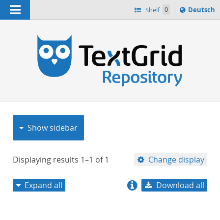
Navigation
Sprache
Shelf
0
Deutsch
ï¿½ndern
nach
h
Show sidebar
Displaying results
1–1
of
1
Change display
Expand all
Download all
relevance