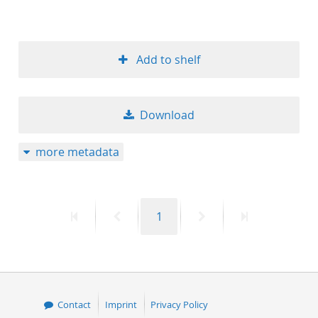
50
Add to shelf
Download
more metadata
First
Previous
Page
Next
Last
1
page
page
page
page
Contact
Imprint
Privacy Policy