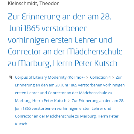
Kleinschmidt, Theodor
title ascending
Zur Erinnerung an den am 28.
title descending
Juni 1865 verstorbenen
format ascending
vorhinnigen ersten Lehrer und
Conrector an der Mädchenschule
format descendin
zu Marburg, Herrn Peter Kutsch
publication date 
text/xml
Corpus of Literary Modernity (Kolimo+)
Collection 4
Zur
publication date 
Erinnerung an den am 28. Juni 1865 verstorbenen vorhinnigen
ersten Lehrer und Conrector an der Mädchenschule zu
Marburg, Herrn Peter Kutsch
Zur Erinnerung an den am 28.
Juni 1865 verstorbenen vorhinnigen ersten Lehrer und
10
Conrector an der Mädchenschule zu Marburg, Herrn Peter
Kutsch
20