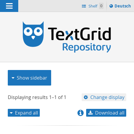
Navigation
Sprache
Shelf
0
Deutsch
ï¿½ndern
nach
h
Show sidebar
Displaying results
1–1
of
1
Change display
Expand all
Download all
relevance