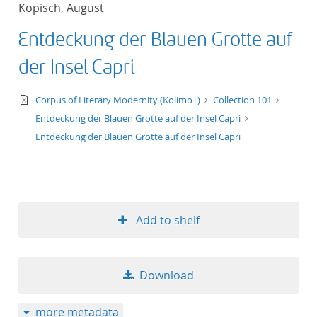
Kopisch, August
title ascending
Entdeckung der Blauen Grotte auf
title descending
der Insel Capri
format ascending
text/xml
Corpus of Literary Modernity (Kolimo+)
Collection 101
Entdeckung der Blauen Grotte auf der Insel Capri
format descendin
Entdeckung der Blauen Grotte auf der Insel Capri
publication date 
publication date 
Add to shelf
10
Download
20
more metadata