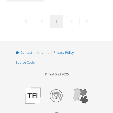
50
First
Previous
Page
Next
Last
1
page
page
page
page
Contact
Imprint
Privacy Policy
Source Code
© TextGrid 2026