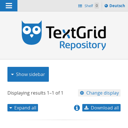
Navigation
Sprache
Shelf
0
Deutsch
ï¿½ndern
nach
h
Show sidebar
Displaying results
1–1
of
1
Change display
Expand all
Download all
relevance