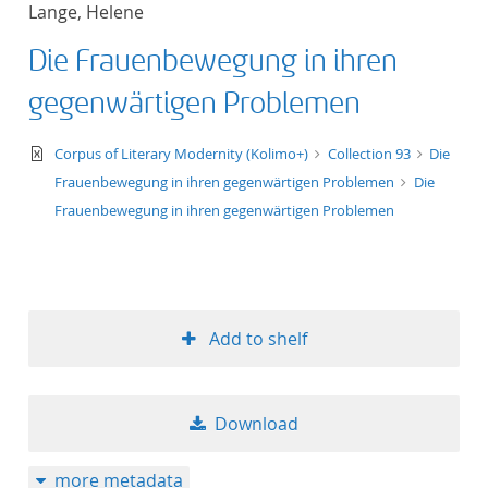
Lange, Helene
title ascending
Die Frauenbewegung in ihren
title descending
gegenwärtigen Problemen
format ascending
text/xml
Corpus of Literary Modernity (Kolimo+)
Collection 93
Die
Frauenbewegung in ihren gegenwärtigen Problemen
Die
format descendin
Frauenbewegung in ihren gegenwärtigen Problemen
publication date 
publication date 
Add to shelf
10
Download
20
more metadata