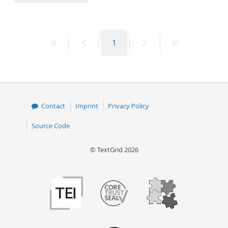
50
First
Previous
Page
Next
Last
1
page
page
page
page
Contact
Imprint
Privacy Policy
Source Code
© TextGrid 2026