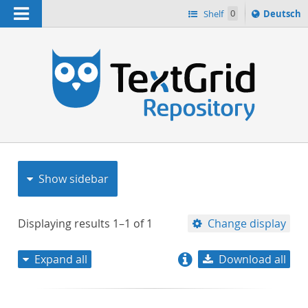
Navigation
Sprache
Shelf
0
Deutsch
ï¿½ndern
nach
h
Show sidebar
Displaying results
1–1
of
1
Change display
Expand all
Download all
relevance