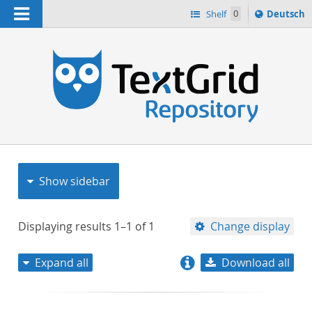
Navigation
Sprache
Shelf
0
Deutsch
ï¿½ndern
nach
h
Show sidebar
Displaying results
1–1
of
1
Change display
Expand all
Download all
relevance