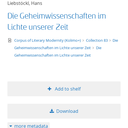
Liebstöckl, Hans
title ascending
Die Geheimwissenschaften im
title descending
Lichte unserer Zeit
format ascending
text/xml
Corpus of Literary Modernity (Kolimo+)
Collection 83
Die
Geheimwissenschaften im Lichte unserer Zeit
Die
format descendin
Geheimwissenschaften im Lichte unserer Zeit
publication date 
publication date 
Add to shelf
10
Download
20
more metadata