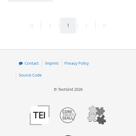
50
First
Previous
Page
Next
Last
1
page
page
page
page
Contact
Imprint
Privacy Policy
Source Code
© TextGrid 2026