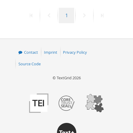
First
Previous
Page
Next
Last
1
page
page
page
page
Contact
Imprint
Privacy Policy
Source Code
© TextGrid 2026