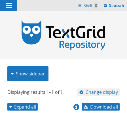
Navigation
Sprache
Shelf
0
Deutsch
ï¿½ndern
nach
h
Show sidebar
Displaying results
1–1
of
1
Change display
Expand all
Download all
relevance