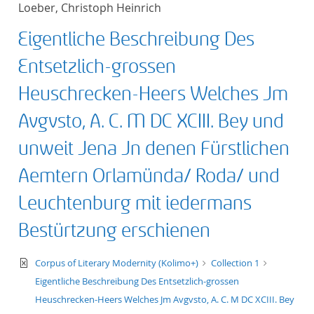
Loeber, Christoph Heinrich
title ascending
Eigentliche Beschreibung Des
title descending
Entsetzlich-grossen
format ascending
Heuschrecken-Heers Welches Jm
Avgvsto, A. C. M DC XCIII. Bey und
format descendin
unweit Jena Jn denen Fürstlichen
publication date 
Aemtern Orlamünda/ Roda/ und
publication date 
Leuchtenburg mit iedermans
Bestürtzung erschienen
10
text/xml
Corpus of Literary Modernity (Kolimo+)
Collection 1
Eigentliche Beschreibung Des Entsetzlich-grossen
20
Heuschrecken-Heers Welches Jm Avgvsto, A. C. M DC XCIII. Bey