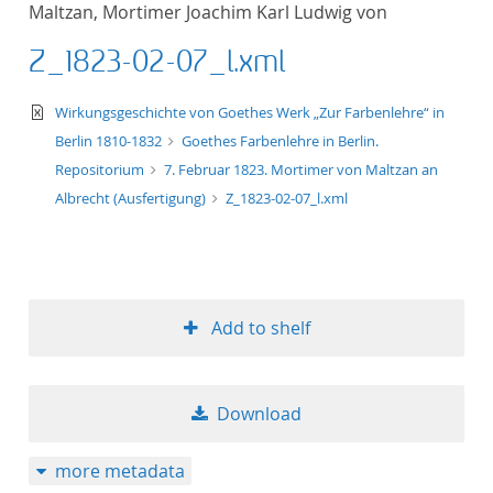
Maltzan, Mortimer Joachim Karl Ludwig von
title ascending
Z_1823-02-07_l.xml
title descending
text/xml
Wirkungsgeschichte von Goethes Werk „Zur Farbenlehre“ in
format ascending
Berlin 1810-1832
Goethes Farbenlehre in Berlin.
Repositorium
7. Februar 1823. Mortimer von Maltzan an
format descendin
Albrecht (Ausfertigung)
Z_1823-02-07_l.xml
publication date 
publication date 
Add to shelf
10
Download
20
more metadata