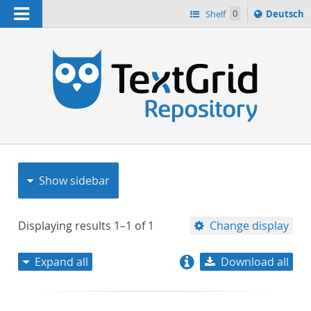
Navigation
Sprache
Shelf
0
Deutsch
ï¿½ndern
nach
h
Show sidebar
Displaying results
1–1
of
1
Change display
Expand all
Download all
relevance