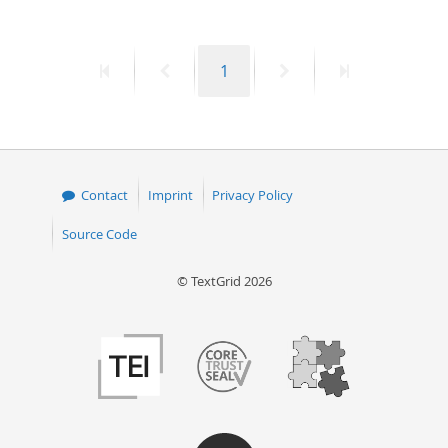
50
First
Previous
Page
Next
Last
1
page
page
page
page
Contact
Imprint
Privacy Policy
Source Code
© TextGrid 2026