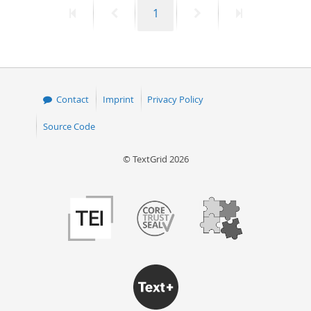
First
Previous
Page
Next
Last
1
50
page
page
page
page
Contact
Imprint
Privacy Policy
Source Code
© TextGrid 2026