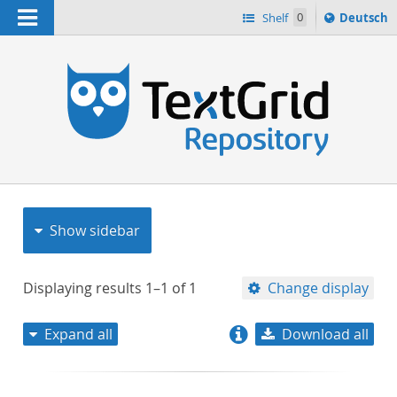
Navigation
Sprache
Shelf
0
Deutsch
ï¿½ndern
nach
h
Show sidebar
Displaying results
1–1
of
1
Change display
Expand all
Download all
relevance