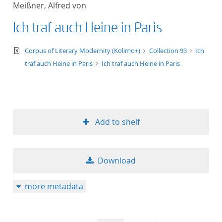
Meißner, Alfred von
title ascending
Ich traf auch Heine in Paris
title descending
text/xml
Corpus of Literary Modernity (Kolimo+)
Collection 93
Ich
format ascending
traf auch Heine in Paris
Ich traf auch Heine in Paris
format descendin
publication date 
Add to shelf
publication date 
Download
10
more metadata
20